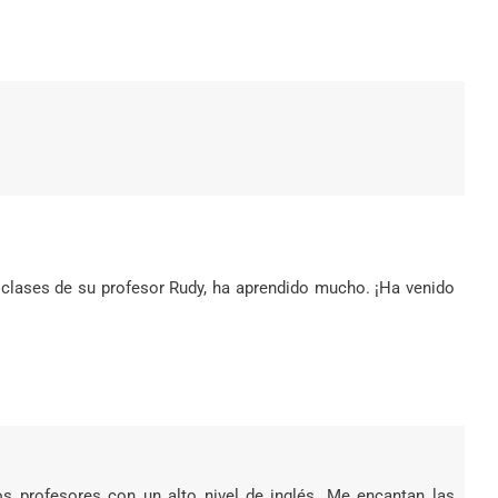
 clases de su profesor Rudy, ha aprendido mucho. ¡Ha venido
los profesores con un alto nivel de inglés. Me encantan las