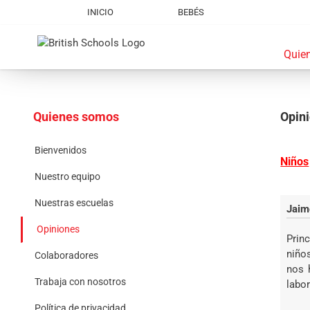
Skip
INICIO
BEBÉS
to
content
Quie
Quienes somos
Opin
Bienvenidos
Niños
Nuestro equipo
Nuestras escuelas
Jaim
Opiniones
Prin
niño
Colaboradores
nos 
Trabaja con nosotros
labor
Política de privacidad