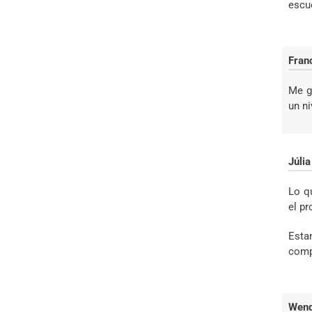
escu
Fran
Me g
un n
Júli
Lo q
el pr
Esta
comp
Wenq