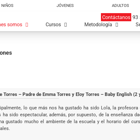
NIÑOS
JÓVENES
ADULTOS
Contáctanos
93 
nes somos
Cursos
Metodología
S
iones
e Torres – Padre de Emma Torres y Eloy Torres – Baby English (2 
cipalmente, lo que más nos ha gustado ha sido Lola, la profesora
s ha sido espectacular, además, por supuesto, de la enseñanza dad
ha gustado mucho el ambiente de la escuela y el horario del curs
ales.