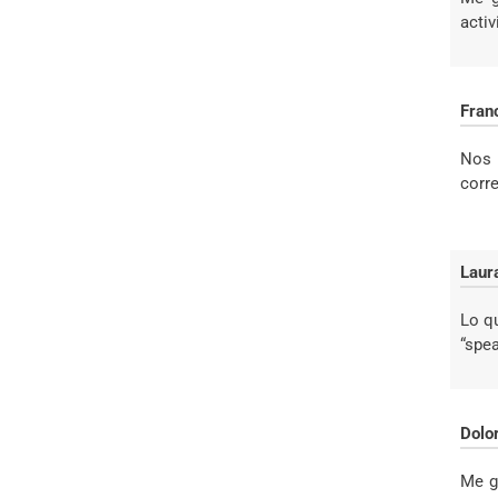
acti
Fran
Nos 
corr
Laur
Lo q
“spe
Dolo
Me gu