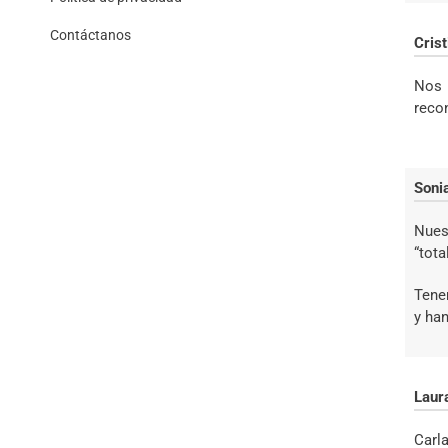
Contáctanos
Cris
Nos 
reco
Soni
Nues
“tota
Tene
y ha
Laur
Carl