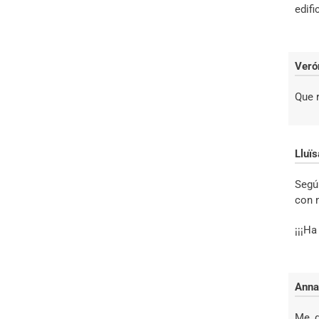
edifi
Veró
Que 
Lluï
Segú
con 
¡¡¡Ha
Anna
Me g