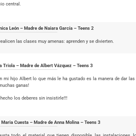
cio central.
nica León – Madre de Naiara García – Teens 2
realicen las clases muy amenas: aprenden y se divierten.
sa Triola – Madre de Albert Vázquez – Teens 3
n mi hijo Albert lo que más le ha gustado es la manera de dar las
muchas ganas!
 hecho los deberes sin insistirle!!!
 Maria Cuesta – Madre de Anna Molina – Teens 3
usta todo el material que tienen disponible, las instalaciones, 