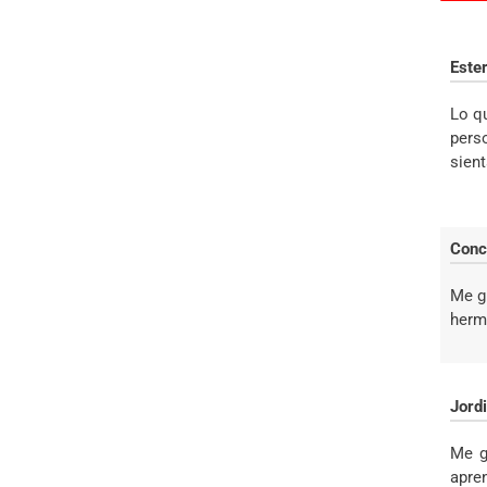
Este
Lo q
pers
sien
Conc
Me g
herm
Jord
Me g
apre