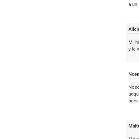
a un 
Alic
Mi h
y le 
Noem
Noso
adqu
poca
Mait