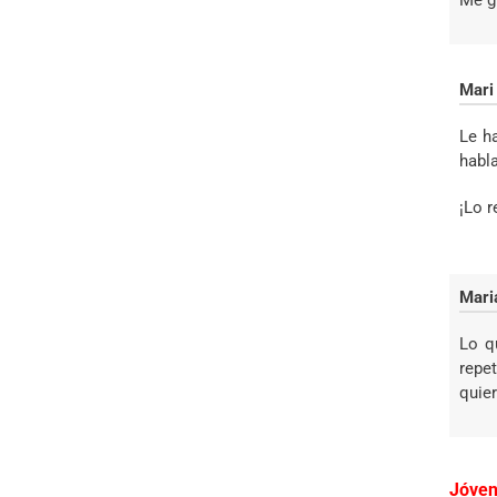
Me g
Mari
Le h
habl
¡Lo 
Mari
Lo q
repe
quie
Jóve