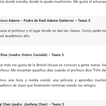
ela donde estudia, donde la ayuda muchisimo.
Me gusta el entusias
cisco Adame – Padre de Raúl Adame Gutiérrez – Teens 5
usta el profesor y el lugar donde se dan las clases. Como padre 
ivel académico alto.
a Rius (madre: Dolors Castañé) – Teens 5
ue más me gusta de la British House es conocer a gente nueva. 
ofesor. Me encantan aquellos días cuando el profesor dice “Film da
mos una hora y media viendo una película y aprendes muchís
añeros de clase que finalmente terminan siendo tus amigos.
i Chen (padre: Jianfeng Chen) – Teens 5