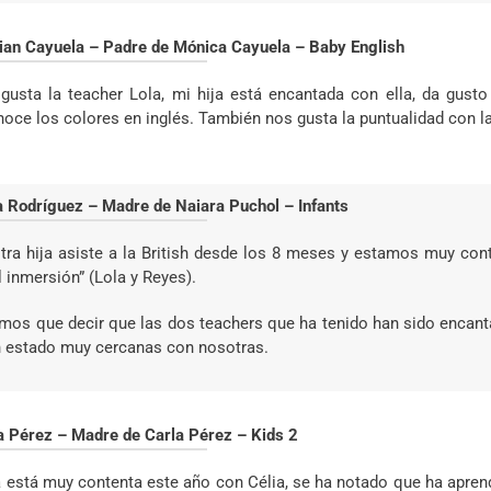
tian Cayuela – Padre de Mónica Cayuela – Baby English
gusta la teacher Lola, mi hija está encantada con ella, da gust
noce los colores en inglés. También nos gusta la puntualidad con l
a Rodríguez – Madre de Naiara Puchol – Infants
tra hija asiste a la British desde los 8 meses y estamos muy con
l inmersión” (Lola y Reyes).
mos que decir que las dos teachers que ha tenido han sido encant
n estado muy cercanas con nosotras.
a Pérez – Madre de Carla Pérez – Kids 2
a está muy contenta este año con Célia, se ha notado que ha apre