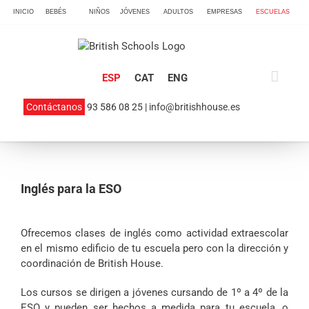
Skip
INICIO
BEBÉS
NIÑOS
JÓVENES
ADULTOS
EMPRESAS
ESCUELAS
to
content
ESP
CAT
ENG
Contáctanos
93 586 08 25 |
info@britishhouse.es
Inglés para la ESO
Ofrecemos clases de inglés como actividad extraescolar
en el mismo edificio de tu escuela pero con la dirección y
coordinación de British House.
Los cursos se dirigen a jóvenes cursando de 1º a 4º de la
ESO y pueden ser hechos a medida para tu escuela, o