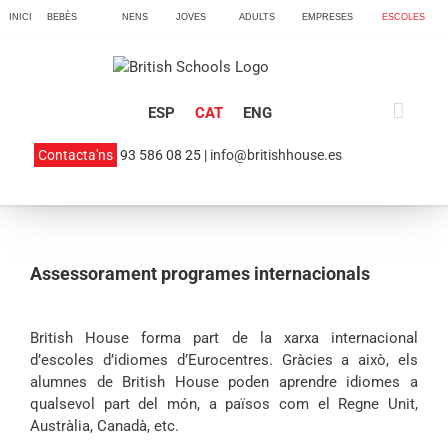
Skip
INICI
BEBÈS
NENS
JOVES
ADULTS
EMPRESES
ESCOLES
to
content
ESP
CAT
ENG
Contacta'ns
93 586 08 25 |
info@britishhouse.es
Assessorament programes internacionals
British House forma part de la xarxa internacional
d’escoles d’idiomes d’Eurocentres. Gràcies a això, els
alumnes de British House poden aprendre idiomes a
qualsevol part del món, a països com el Regne Unit,
Austràlia, Canadà, etc.