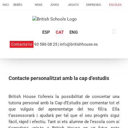
Skip
INICI
BEBÈS
NENS
JOVES
ADULTS
EMPRESES
ESCOLES
to
content
ESP
CAT
ENG
Contacta'ns
93 586 08 25 |
info@britishhouse.es
Contacte personalitzat amb la cap d’estudis
British House t’ofereix la possibilitat de concertar una
tutoria personal amb la Cap d’Estudis per comentar tot el
que vulguis del aprenentatge del teu fill/a. Ella
t’assessorarà i ajudarà per tal que el seu progrés sigui
fàcil, ràpid i efectiu. Tant si ets alumne de l’escola com si