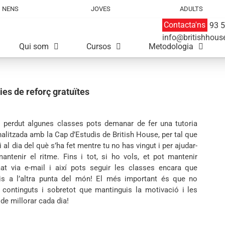
NENS
JOVES
ADULTS
Contacta'ns
93 5
info@britishhous
Qui som
Cursos
Metodologia
ies de reforç gratuïtes
s perdut algunes classes pots demanar de fer una tutoria
alitzada amb la Cap d’Estudis de British House, per tal que
i al dia del què s’ha fet mentre tu no has vingut i per ajudar-
antenir el ritme. Fins i tot, si ho vols, et pot mantenir
mat via e-mail i així pots seguir les classes encara que
uis a l’altra punta del món! El més important és que no
 continguts i sobretot que mantinguis la motivació i les
de millorar cada dia!